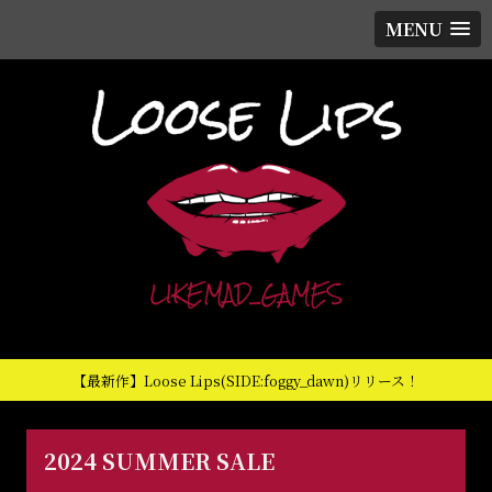
MENU
【最新作】Loose Lips(SIDE:foggy_dawn)リリース！
2024 SUMMER SALE