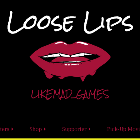
ters
Shop
Supporter
Pick-Up Movi