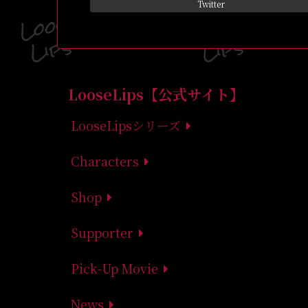
Twitter
LooseLips【公式サイト】
LooseLipsシリーズ
Characters
Shop
Supporter
Pick-Up Movie
News