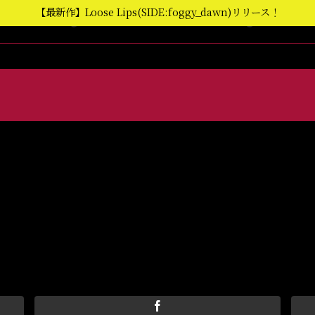
【最新作】Loose Lips(SIDE:foggy_dawn)リリース！