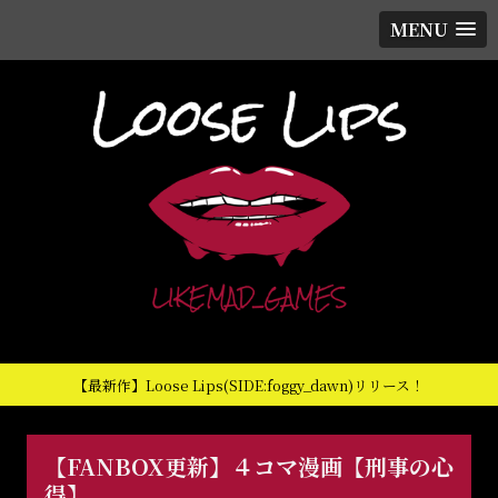
MENU
【最新作】Loose Lips(SIDE:foggy_dawn)リリース！
【FANBOX更新】４コマ漫画【刑事の心
得】