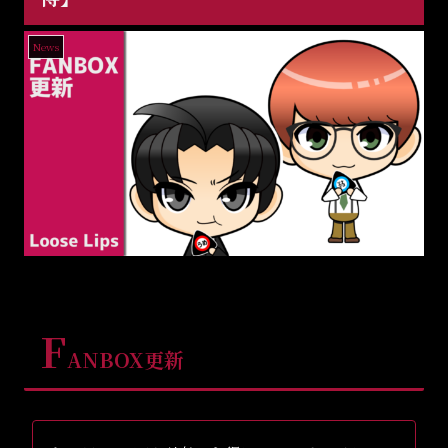
News
F
ANBOX更新