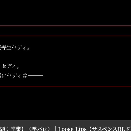
優等生セディ。
るセディ。
は――――――
題：卒業】（学パロ）｜Loose Lips【サスペンスBLドラ