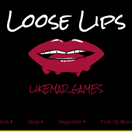
ters
Shop
Supporter
Pick-Up Movi