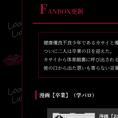
F
ANBOX更新
健康優良不良少年であるカサイと
ついに二人は卒業の日を迎えた。
カサイから体育館裏に呼び出され
彼の口から出た思いも寄らない言葉にセディ
漫画【卒業】（学パロ）
漫画【お