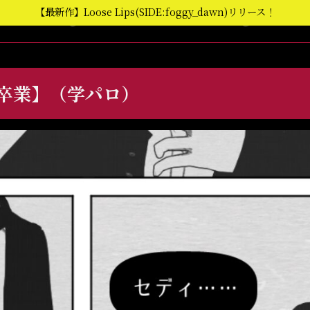
【最新作】Loose Lips(SIDE:foggy_dawn)リリース！
【卒業】（学パロ）