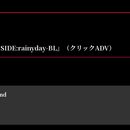
SIDE:rainyday-BL』（クリックADV）
und