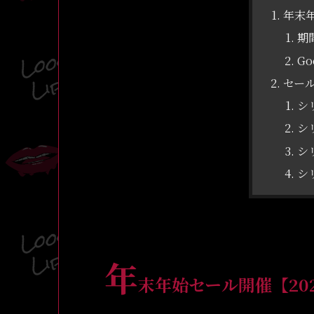
年末年
期
Go
セー
シリ
シリ
シ
シリ
年
末年始セール開催【2022,