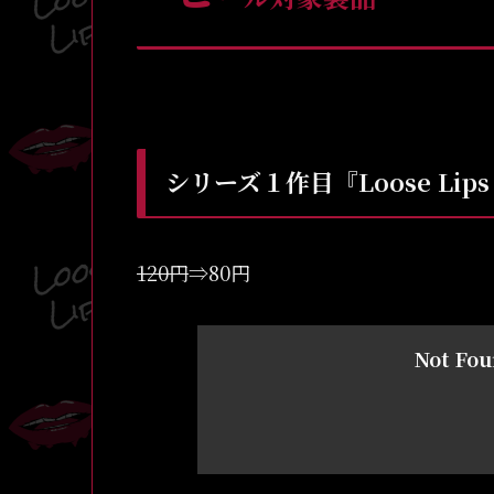
シリーズ１作目『Loose Lips 
120円
⇒80円
Not Fo