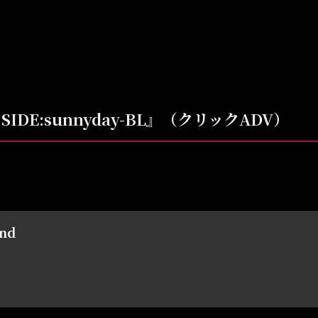
SIDE:sunnyday-BL』（クリックADV）
und