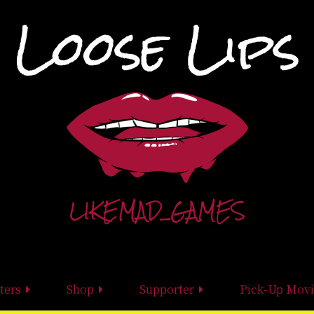
ters
Shop
Supporter
Pick-Up Movi