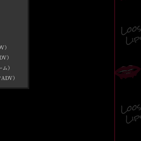
DV）
ADV）
ゲーム）
ックADV）