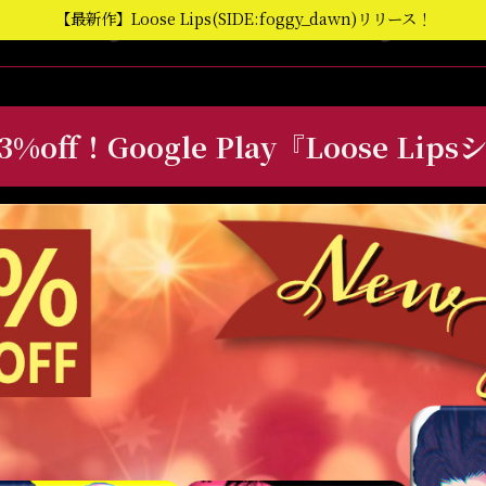
【最新作】Loose Lips(SIDE:foggy_dawn)リリース！
ff！Google Play『Loose Li