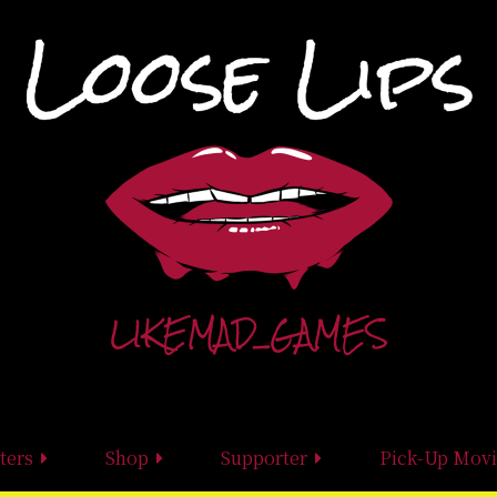
ters
Shop
Supporter
Pick-Up Movi