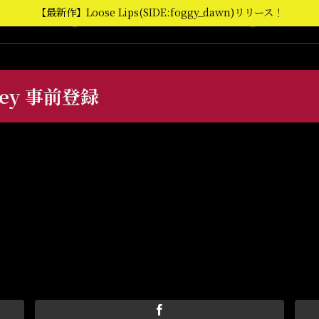
【最新作】Loose Lips(SIDE:foggy_dawn)リリース！
ydey 事前登録