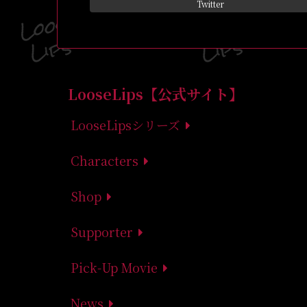
Twitter
LooseLips【公式サイト】
LooseLipsシリーズ
Characters
Shop
Supporter
Pick-Up Movie
News