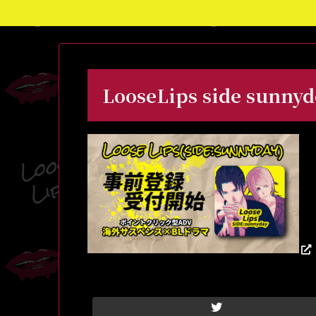
LooseLips side sunn