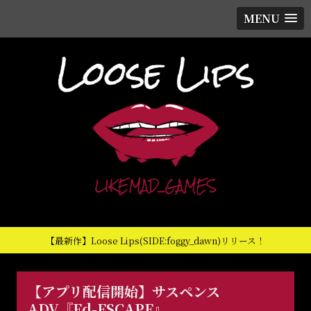
MENU
【最新作】Loose Lips(SIDE:foggy_dawn)リリース！
【アプリ配信開始】サスペンス
ADV『Ed-ESCAPE』