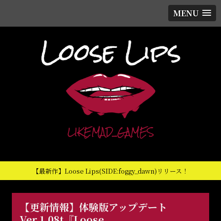
MENU
【最新作】Loose Lips(SIDE:foggy_dawn)リリース！
【更新情報】体験版アップデート
Ver.1.08t『Loose