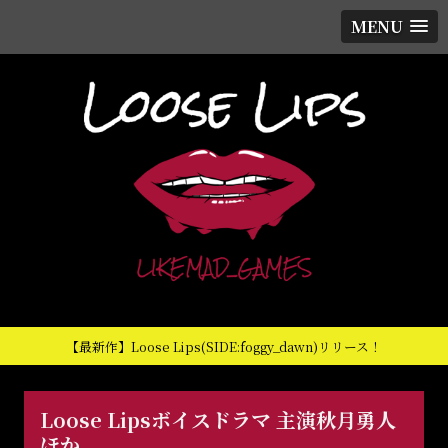
MENU
【最新作】Loose Lips(SIDE:foggy_dawn)リリース！
Loose Lipsボイスドラマ 主演秋月勇人
ほか