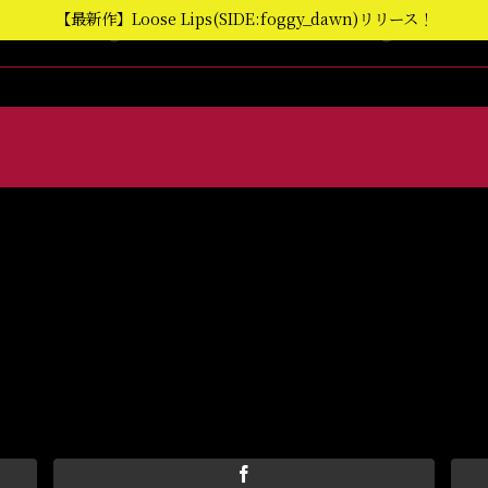
【最新作】Loose Lips(SIDE:foggy_dawn)リリース！