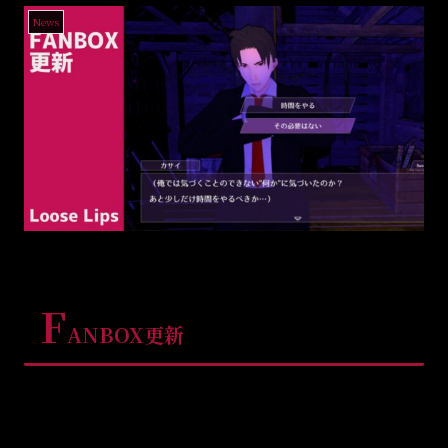
News
F
ANBOX更新