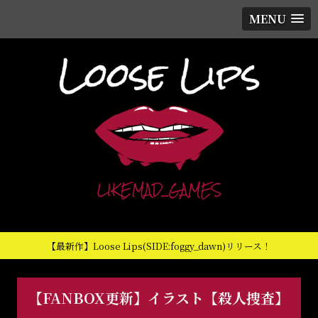
MENU
【最新作】Loose Lips(SIDE:foggy_dawn)リリース！
【FANBOX更新】イラスト【殺人捜査】